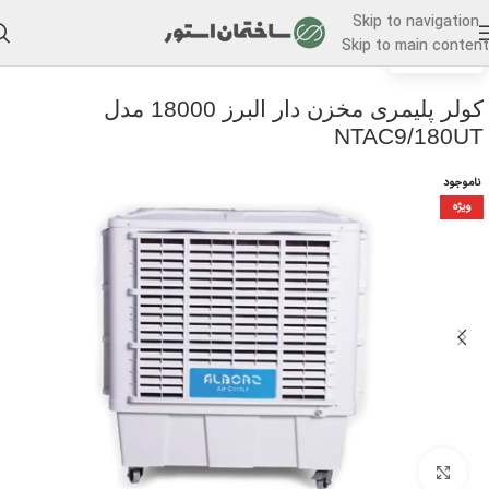
Skip to navigation
Skip to main content
/
خانه
کولر آبی
کولر پلیمری مخزن دار البرز 18000 مدل
NTAC9/180UT
ناموجود
ویژه
برای بزرگنمایی کلیک کنید