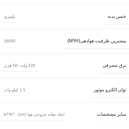
جنس بدنه
پلیمری
بیشترین ظرفیت هوادهی(M³/H)
18000
برق مصرفی
220 ولت -50 هرتز
توان الکترو موتور
1.1 کیلو وات
سایر مشخصات
ابعاد دهانه خروجی هوا (cm) : 67*67