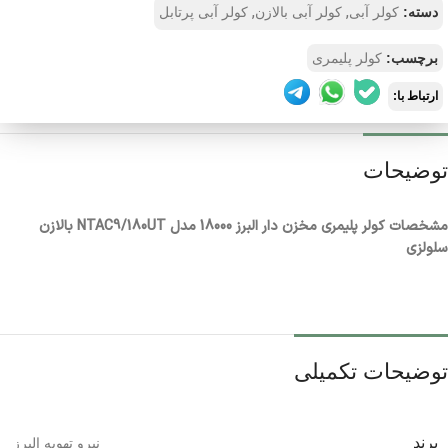
,
,
دسته:
کولر آبی
کولر آبی بالازن
کولر آبی پرتابل
برچسب:
کولر پلیمری
ارتباط با:
توضیحات
مشخصات کولر پلیمری مخزن دار البرز 18000 مدل NTAC9/180UT بالازن
سلولزی
توضیحات تکمیلی
برند
نیرو تهویه البرز