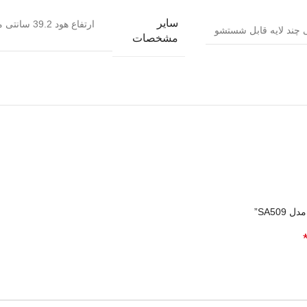
سایر
ارتفاع هود 39.2 سانتی متر
ی چند لایه قابل شستشو
مشخصات
SA50”