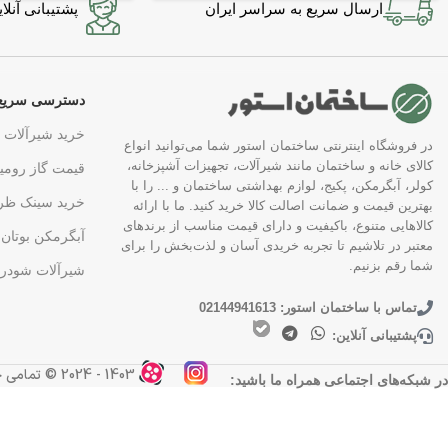
ارسال سریع به سراسر ایران
پشتیبانی آنلاین در 7 
دسترسی سریع
خرید شیرآلات
در فروشگاه اینترنتی ساختمان استور شما می‌توانید انواع
کالای خانه و ساختمان مانند شیرآلات، تجهیزات آشپزخانه،
قیمت گاز رومی
کولر، آبگرمکن، پکیج، لوازم بهداشتی ساختمان و ... را با
خرید سینک ظر
بهترین قیمت و ضمانت اصالت کالا خرید کنید. ما با ارائه
کالاهایی متنوع، باکیفیت و دارای قیمت مناسب از برندهای
آبگرمکن بوتان
معتبر در تلاشیم تا تجربه خریدی آسان و لذت‌بخش را برای
شما رقم بزنیم.
شیرآلات شودر
تماس با ساختمان استور: 02144941613
پشتیبانی آنلاین:
1403 - 2024 ©️ تمامی حقوق مادی و معنوی این وب‌سایت محفوظ و مربوط به ساختمان استور می‌باشد.
در شبکه‌های اجتماعی همراه ما باشید: