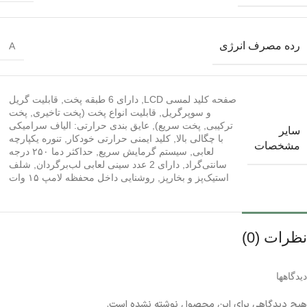
رده مصرف انرژی
A
صفحه کلید لمسی LCD
,
دارای 6 طبقه پخت
,
قابلیت گریل
و سوپرگریل
,
قابلیت انواع پخت (پخت تاخیری, پخت
ترکیبی, پخت سریع)
,
عایق بندی حرارتی: الیاف سرامیکی
سایر
با چگالی بالا
,
کلید ایمنی حرارتی خودکار
,
تنوره یکپارچه
مشخصات
لعابی
,
سیستم گرمایش سریع
,
حداکثر دما ۲۵۰ درجه
سانتی‌گراد
,
دارای 2 عدد سینی لعابی لب‌برگردان
,
شلف
استیک‌پز و بخارپز
,
روشنایی داخل محفظه لامپ ۱۵ وات
نظرات (0)
دیدگاهها
هیچ دیدگاهی برای این محصول نوشته نشده است.