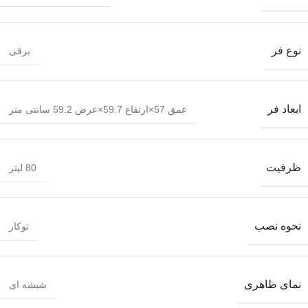
نوع فر
برقی
ابعاد فر
عمق 57×ارتفاع 59.7×عرض 59.2 سانتی متر
ظرفیت
80 لیتر
نحوه نصب
توکار
نمای ظاهری
شیشه ای