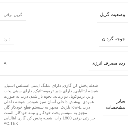
وضعیت گریل
گریل برقی
جوجه گردان
دارد
رده مصرف انرژی
A
شعله پخش کن گازی
,
دارای شلنگ ایمنی استنلس استیل
,
شیشه ایتالیایی
,
دارای شیر ترموستاتیک
,
دارای سینی پخت
و پز
,
ترموکوپل دو زمانه
,
نحوه باز شدن درب به صورت
سایر
عمودی
,
پوشش داخلی آسان تمیز شونده
,
شیشه داخلی
درب low-E بلژیک
,
مجهز به سیستم قطع خودکار گاز
,
مشخصات
مجهز به سیستم پخت خودکار و نیمه خودکار
,
المنت
حرارتی برقی 1800 وات
,
شعله پخش کن گازی ایتالیایی
AC.TEK