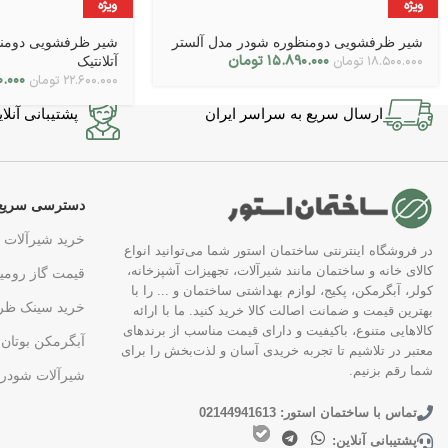
ویژه
ویژه
شیر ظرفشویی دومنظوره شودر مدل آلستر
شیر ظرفشویی دومنظ
۱۵.۸۹۰.۰۰۰
تومان
۱۸.۵۰۰.۰۰۰
تومان
آتلانتیک
۰.۰۰۰
۲۲.۶۰۰.۰۰۰
تومان
ارسال سریع به سراسر ایران
پشتیبانی آنلاین در 7 
دسترسی سریع
خرید شیرآلات
در فروشگاه اینترنتی ساختمان استور شما می‌توانید انواع
کالای خانه و ساختمان مانند شیرآلات، تجهیزات آشپزخانه،
قیمت گاز رومی
کولر، آبگرمکن، پکیج، لوازم بهداشتی ساختمان و ... را با
خرید سینک ظر
بهترین قیمت و ضمانت اصالت کالا خرید کنید. ما با ارائه
کالاهایی متنوع، باکیفیت و دارای قیمت مناسب از برندهای
آبگرمکن بوتان
معتبر در تلاشیم تا تجربه خریدی آسان و لذت‌بخش را برای
شما رقم بزنیم.
شیرآلات شودر
تماس با ساختمان استور: 02144941613
پشتیبانی آنلاین: