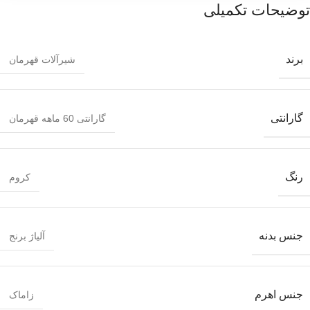
توضیحات تکمیلی
برند
شیرآلات قهرمان
گارانتی
گارانتی 60 ماهه قهرمان
رنگ
کروم
جنس بدنه
آلیاژ برنج
جنس اهرم
زاماک