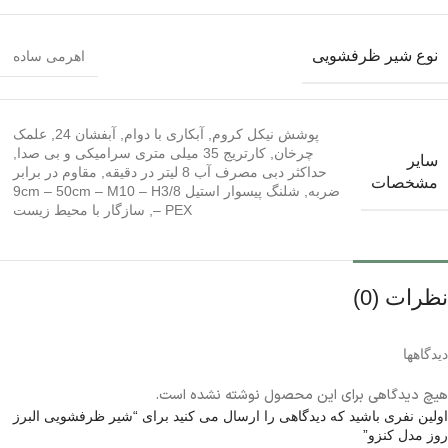
نوع شیر ظرفشویی
اهرمی ساده
پوشش نیکل کروم
,
آبکاری با دوام
,
آبفشان 24
,
علمک
چرخان
,
کارتریج 35 میلی متری سرامیکی و بی صدا
,
سایر
حداکثر دبی مصرف آب 8 لیتر در دقیقه
,
مقاوم در برابر
مشخصات
ضربه
,
شلنگ پیسوار استیل 9cm – 50cm – M10 – H3/8
– PEX
,
سازگار با محیط زیست
نظرات (0)
دیدگاهها
هیچ دیدگاهی برای این محصول نوشته نشده است.
اولین نفری باشید که دیدگاهی را ارسال می کنید برای “شیر ظرفشویی البرز
روز مدل کنزو”