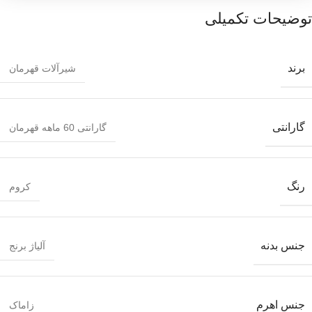
توضیحات تکمیلی
برند
شیرآلات قهرمان
گارانتی
گارانتی 60 ماهه قهرمان
رنگ
کروم
جنس بدنه
آلیاژ برنج
جنس اهرم
زاماک