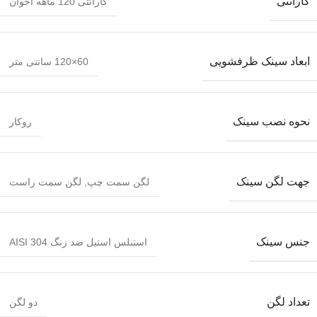
گارانتی
گارانتی 120 ماهه اخوان
ابعاد سینک ظرفشویی
60×120 سانتی متر
نحوه نصب سینک
روکار
جهت لگن سینک
لگن سمت چپ
,
لگن سمت راست
جنس سینک
استنلس استیل ضد زنگ AISI 304
تعداد لگن
دو لگن