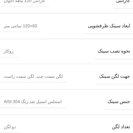
گارانتی
گارانتی 120 ماهه اخوان
ابعاد سینک ظرفشویی
60×120 سانتی متر
نحوه نصب سینک
روکار
جهت لگن سینک
لگن سمت چپ
,
لگن سمت راست
جنس سینک
استنلس استیل ضد زنگ AISI 304
تعداد لگن
دو لگن