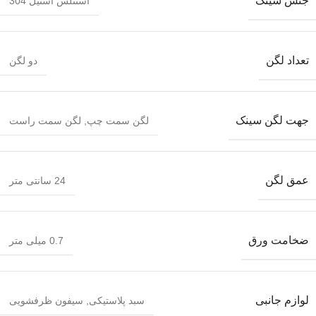
جنس سینک
استنلس استیل 304
تعداد لگن
دو لگن
جهت لگن سینک
لگن سمت چپ
,
لگن سمت راست
عمق لگن
24 سانتی متر
ضخامت ورق
0.7 میلی متر
لوازم جانبی
سبد پلاستیکی
,
سیفون ظرفشویی