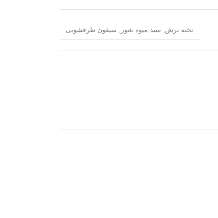
تخته برش
,
سبد میوه شور
,
سیفون ظرفشویی