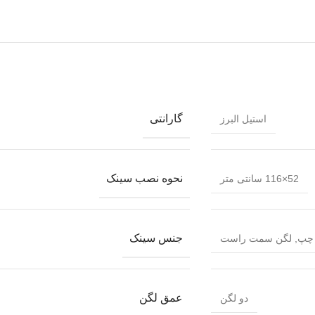
گارانتی
استیل البرز
نحوه نصب سینک
52×116 سانتی متر
جنس سینک
چپ
,
لگن سمت راست
عمق لگن
دو لگن