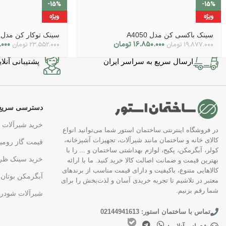
-15%
-15%
ویژه
ویژه
سینک باکسی کن مدل A4050
سینک توکار کن مدل 8122s
۱۶.۸۵۰.۰۰۰
تومان
.۰۰۰
۱۹.۸۷۷.۰۰۰
تومان
۲۳.۵۵۲.۰۰۰
تومان
ارسال سریع به سراسر ایران
پشتیبانی آنلاین در 7 
دسترسی سریع
خرید شیرآلات
در فروشگاه اینترنتی ساختمان استور شما می‌توانید انواع
کالای خانه و ساختمان مانند شیرآلات، تجهیزات آشپزخانه،
قیمت گاز رومی
کولر، آبگرمکن، پکیج، لوازم بهداشتی ساختمان و ... را با
خرید سینک ظر
بهترین قیمت و ضمانت اصالت کالا خرید کنید. ما با ارائه
کالاهایی متنوع، باکیفیت و دارای قیمت مناسب از برندهای
آبگرمکن بوتان
معتبر در تلاشیم تا تجربه خریدی آسان و لذت‌بخش را برای
شما رقم بزنیم.
شیرآلات شودر
تماس با ساختمان استور: 02144941613