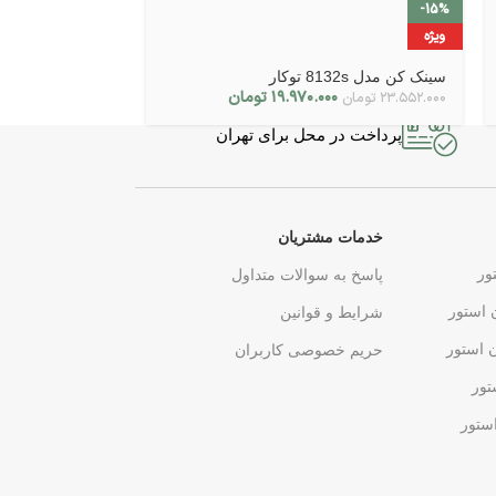
-15%
-15%
ویژه
ویژه
سینک کن مدل 8132s توکار
سینک کن مدل 9112s روکار
۱۹.۹۷۰.۰۰۰
تومان
۲۳.۵۵۲.۰۰۰
تومان
۲۷.۳۳۲.۰۰۰
تومان
پرداخت در محل برای تهران
خدمات مشتریان
ور
پاسخ به سوالات متداول
 استور
شرایط و قوانین
ن استور
حریم خصوصی کاربران
تور
ستور