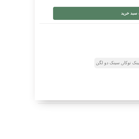
 سبد خرید
,
نک توکار
سینک دو لگن