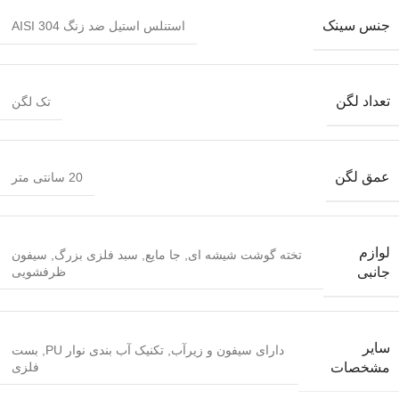
جنس سینک
استنلس استیل ضد زنگ AISI 304
تعداد لگن
تک لگن
عمق لگن
20 سانتی متر
لوازم
تخته گوشت شیشه ای
,
جا مایع
,
سبد فلزی بزرگ
,
سیفون
ظرفشویی
جانبی
سایر
دارای سیفون و زیرآب
,
تکنیک آب بندی نوار PU
,
بست
فلزی
مشخصات