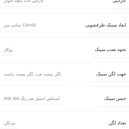
گارانتی
گارانتی 120 ماهه اخوان
ابعاد سینک ظرفشویی
60×120 سانتی متر
نحوه نصب سینک
روکار
جهت لگن سینک
لگن سمت چپ
,
لگن سمت راست
جنس سینک
استنلس استیل ضد زنگ AISI 304
تعداد لگن
دو لگن