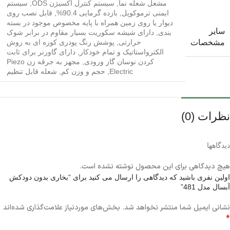
مشعل شعله نما
,
سیستم کنترل اکسیژن ODS
,
سیستم
ایمنی ترموکوپل
,
بازده گرمایی 90.4%
,
قابل نصب روی
دیوار یا روی زمین همراه با پایه مخصوص موجود در بسته
سایر
بندی
,
دارای شیشه سکوریت بسیار مقاوم در برابر شوک
حرارتی
,
پوشش رنگ پودری کوره ای به روش
مشخصات
الکترواستاتیک و تمام خودکار
,
دارای گاورنر برای ثابت
کردن نوسان گاز ورودی
,
مجهز به جرقه زن Piezo
Electric
,
حجم و وزن کم
,
شعله قابل تنظیم
نظرات (0)
دیدگاهها
هیچ دیدگاهی برای این محصول نوشته نشده است.
اولین نفری باشید که دیدگاهی را ارسال می کنید برای “بخاری بدون دودکش
آبسال مدل 481”
نشانی ایمیل شما منتشر نخواهد شد.
بخش‌های موردنیاز علامت‌گذاری شده‌اند
*