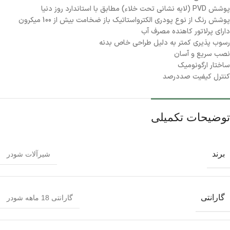
پوشش
PVD
(لايه نشاني تحت خلاء) مطابق با استاندارد روز دنيا
پوشش رنگ از نوع پودری الکترواستاتیک باز ضخامت بیش از 100 میکرون
دارای پرلاتور کاهنده مصرف آب
رسوب پذیری کمتر به دلیل طراحی خاص بدنه
نصب سريع و آسان
ساختار ارگونوميک
کنترل کيفيت صددرصد
توضیحات تکمیلی
برند
شیرآلات شودر
گارانتی
گارانتی 18 ماهه شودر