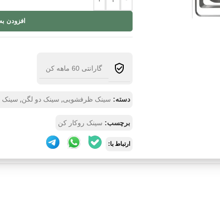
+
-
افزودن به
گارانتی 60 ماهه کن
,
,
دسته:
سینک ظرفشویی
سینک دو لگن
سینک ر
برچسب:
سینک روکار کن
ارتباط با: