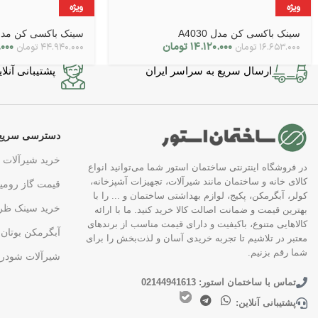
ویژه
ویژه
سینک باکسی کن مدل A4030
سینک باکسی کن مدل N204
۱۴.۱۲۰.۰۰۰
تومان
۰۰۰
۱۶.۶۵۳.۰۰۰
تومان
۴۴.۹۴۰.۰۰۰
تومان
ارسال سریع به سراسر ایران
پشتیبانی آنلاین در 7 
دسترسی سریع
خرید شیرآلات
در فروشگاه اینترنتی ساختمان استور شما می‌توانید انواع
کالای خانه و ساختمان مانند شیرآلات، تجهیزات آشپزخانه،
قیمت گاز رومی
کولر، آبگرمکن، پکیج، لوازم بهداشتی ساختمان و ... را با
خرید سینک ظر
بهترین قیمت و ضمانت اصالت کالا خرید کنید. ما با ارائه
کالاهایی متنوع، باکیفیت و دارای قیمت مناسب از برندهای
آبگرمکن بوتان
معتبر در تلاشیم تا تجربه خریدی آسان و لذت‌بخش را برای
شما رقم بزنیم.
شیرآلات شودر
تماس با ساختمان استور: 02144941613
پشتیبانی آنلاین: