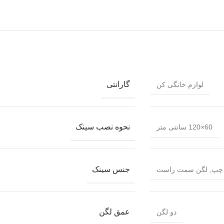
گارانتی
لوازم خانگی کن
نحوه نصب سینک
60×120 سانتی متر
جنس سینک
چپ
,
لگن سمت راست
عمق لگن
دو لگن