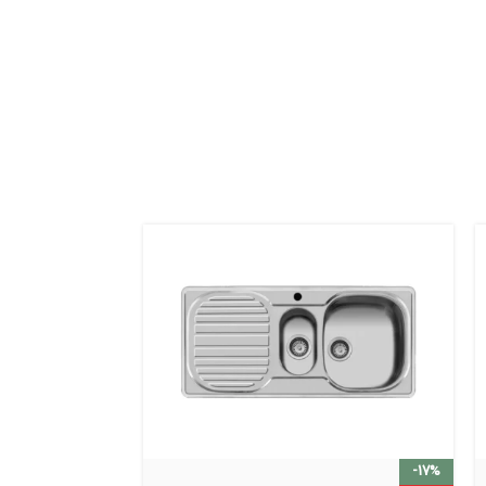
-15%
-17%