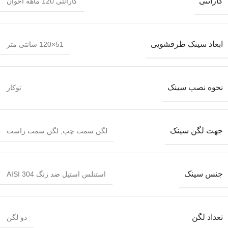
گارانتی
گارانتی 120 ماهه اخوان
ابعاد سینک ظرفشویی
51×120 سانتی متر
نحوه نصب سینک
توکار
جهت لگن سینک
لگن سمت چپ
,
لگن سمت راست
جنس سینک
استنلس استیل ضد زنگ AISI 304
تعداد لگن
دو لگن