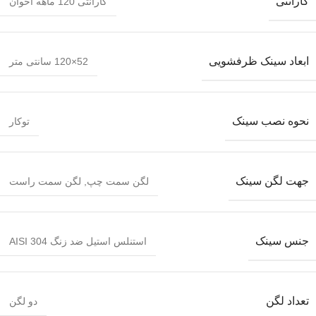
گارانتی
گارانتی 120 ماهه اخوان
ابعاد سینک ظرفشویی
52×120 سانتی متر
نحوه نصب سینک
توکار
جهت لگن سینک
لگن سمت چپ
,
لگن سمت راست
جنس سینک
استنلس استیل ضد زنگ AISI 304
تعداد لگن
دو لگن